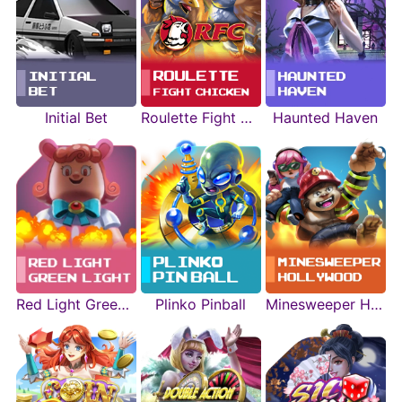
Initial Bet
Haunted Haven
Roulette Fight Chicken
Red Light Green Light
Plinko Pinball
Minesweeper Hollywood