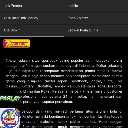
Link 7meter
mobile
kalkulator-mix-parlay
Zona 7Meter
Anti Blokir
Jadwal Piala Dunia
7meter
adalah situs sportbook paling populer dan merupakan pionir
sebagai platform agen taruhan terpercaya di Indonesia. Daftar sekarang
juga dan dapatkan kesempatan mendapatkan promo menarik, hanya
dengan 1 akun saja setiap member berkesempatan memainkan semua
game yang disajikan 7meter seperti Sportbook, Idnlive, Slots, Live
Casino, E-Lottery, IDNRaffle, Tembak ikan, Bolatangkas, Togel, E-sports,
IDNTrade, Idnrng dan Poker. Pelayanan terbaik 7meter melalui customer
service profesional hadir selama 24 jam setiap hari menemani dan
menjawab pertanyaan seputar permainan.
Sebagai pelopor dan yang menjadi pertama situs taruhan bola di
Indonesia 7meter memiliki komitmen untuk memberikan fasilitas terbaik
dengan pelayanan maksimal untuk setiap member. Hadir dengan
berbagai fitur paling update untuk memberikan kenyamanan dan