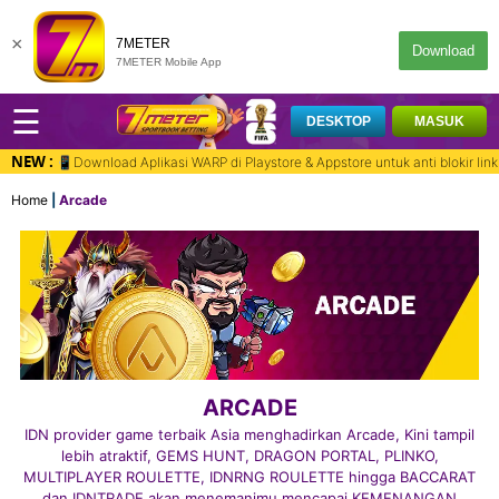
×
7METER
Download
7METER Mobile App
☰
DESKTOP
MASUK
NEW :
 Download Aplikasi WARP di Playstore & Appstore untuk anti blokir link ! 💳
Home
Arcade
ARCADE
IDN provider game terbaik Asia menghadirkan Arcade, Kini tampil
lebih atraktif, GEMS HUNT, DRAGON PORTAL, PLINKO,
MULTIPLAYER ROULETTE, IDNRNG ROULETTE hingga BACCARAT
dan IDNTRADE akan menemanimu mencapai KEMENANGAN