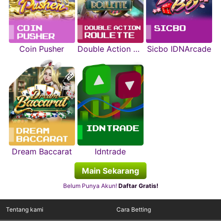
Coin Pusher
Double Action Roulette
Sicbo IDNArcade
Dream Baccarat
Idntrade
Main Sekarang
Belum Punya Akun!
Daftar Gratis!
Tentang kami
Cara Betting