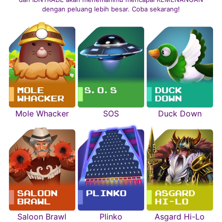
dengan peluang lebih besar. Coba sekarang!
Mole Whacker
SOS
Duck Down
Saloon Brawl
Plinko
Asgard Hi-Lo