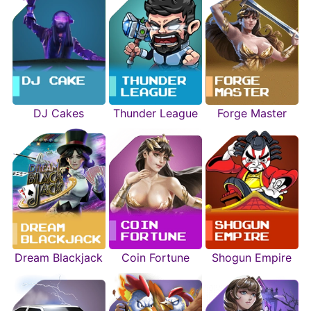
DJ Cakes
Thunder League
Forge Master
Coin Fortune
Shogun Empire
Dream Blackjack